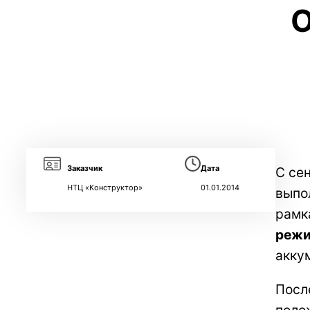
О
Заказчик
Дата
С се
НТЦ «Конструктор»
01.01.2014
выпо
рамк
режи
акку
Посл
поло