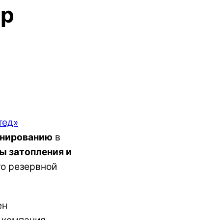
ор
тед»
анированию
в
ы затопления и
го резервной
ен
 компания