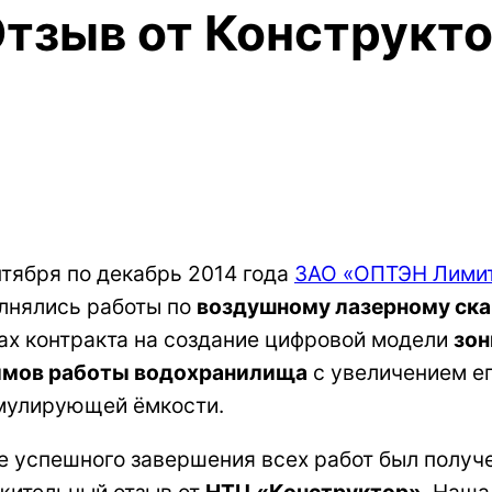
тзыв от Конструкт
нтября по декабрь 2014 года
ЗАО «ОПТЭН Лими
лнялись работы по
воздушному лазерному ск
ах контракта на создание цифровой модели
зон
мов работы водохранилища
с увеличением е
мулирующей ёмкости.
е успешного завершения всех работ был получ
жительный отзыв от
НТЦ «Конструктор»
. Наша